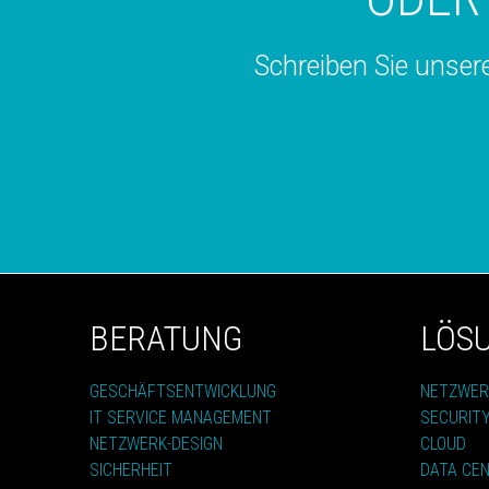
Schreiben Sie unser
BERATUNG
LÖS
GESCHÄFTSENTWICKLUNG
NETZWER
IT SERVICE MANAGEMENT
SECURIT
NETZWERK-DESIGN
CLOUD
SICHERHEIT
DATA CE